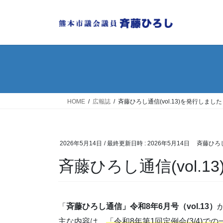
コ
ナ
ン
ビ
テ
ゲ
ン
ー
ツ
シ
へ
ョ
ス
ン
キ
に
ッ
移
HOME
広報誌
斉藤ひろし通信(vol.13)を発行しまし
プ
動
2026年5月14日
/ 最終更新日時 :
2026年5月14日
斉藤ひろ
斉藤ひろし通信(vol.
「
斉藤ひろし通信」令和8年6月号（vol.13）
主な内容は、
「令和8年第1回定例会(3/4)で