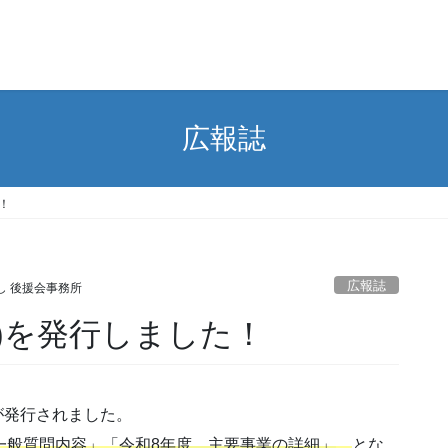
広報誌
た！
広報誌
し 後援会事務所
13)を発行しました！
が発行されました。
の一般質問内容」「
令和8年度 主要事業の詳細」
、
とな